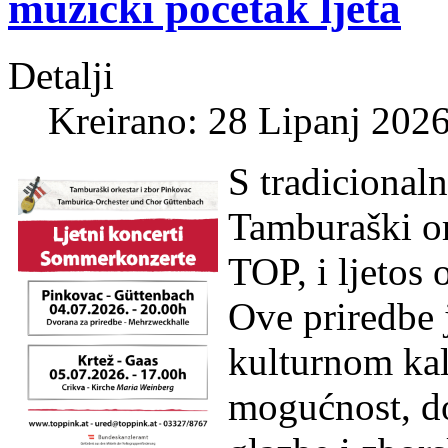
muzički početak ljeta
Detalji
Kreirano: 28 Lipanj 202
S tradicionaln
Tamburaški or
TOP, i ljetos 
Ove priredbe 
kulturnom kal
mogućnost, do