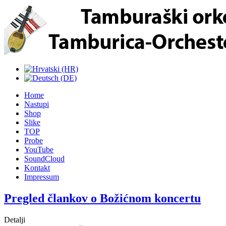
Home
Nastupi
Shop
Slike
TOP
Probe
YouTube
SoundCloud
Kontakt
Impressum
Pregled člankov o Božićnom koncertu
Detalji