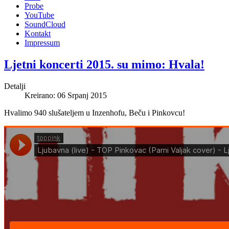
Probe
YouTube
SoundCloud
Kontakt
Impressum
Ljetni koncerti 2015. su mimo: Hvala!
Detalji
Kreirano: 06 Srpanj 2015
Hvalimo 940 slušateljem u Inzenhofu, Beču i Pinkovcu!